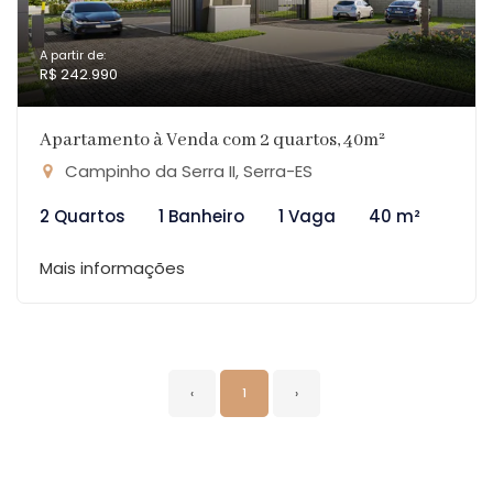
A partir de:
R$ 242.990
Apartamento à Venda com 2 quartos, 40m²
Campinho da Serra II, Serra-ES
2 Quartos
1 Banheiro
1 Vaga
40 m²
Mais informações
‹
1
›