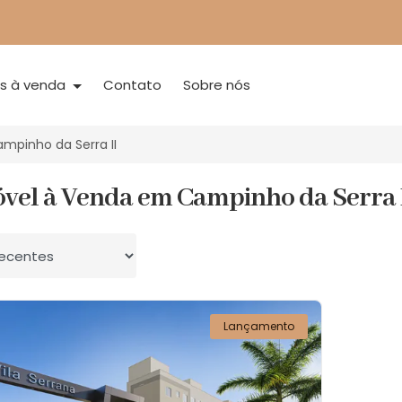
is à venda
Contato
Sobre nós
mpinho da Serra II
óvel à Venda em Campinho da Serra I
 por
Lançamento