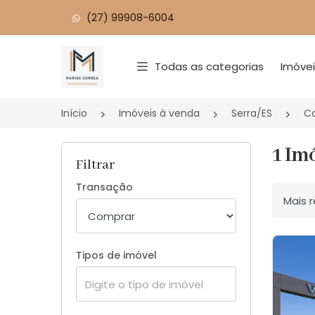
(27) 99908-6004
Página inicial
Todas as categorias
Imóve
Início
Imóveis à venda
Serra/ES
Ca
1 Im
Filtrar
Transação
Ordenar
Tipos de imóvel