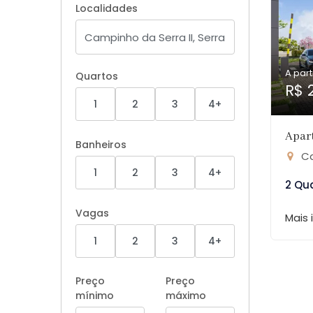
Localidades
A part
Quartos
R$ 
1
2
3
4+
Apar
Banheiros
Ca
1
2
3
4+
2 Qu
Vagas
Mais
1
2
3
4+
Preço
Preço
mínimo
máximo