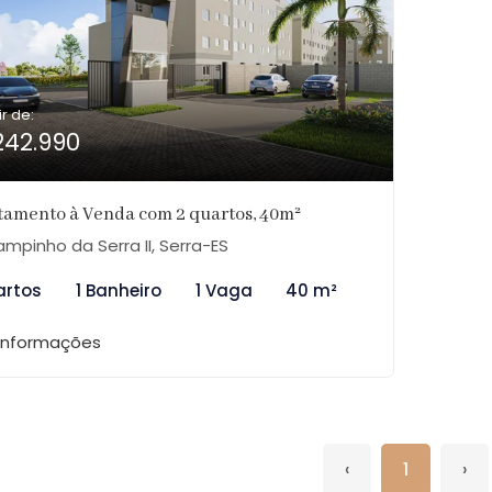
ir de:
242.990
tamento à Venda com 2 quartos, 40m²
mpinho da Serra II, Serra-ES
artos
1 Banheiro
1 Vaga
40 m²
 informações
‹
1
›