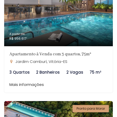
A partir de:
R$ 956.617
Apartamento à Venda com 3 quartos, 75m²
Jardim Camburí, Vitória-ES
3 Quartos
2 Banheiros
2 Vagas
75 m²
Mais informações
Pronto para Morar