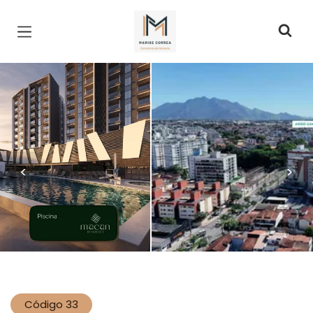
Página inicial
<
>
Código 33