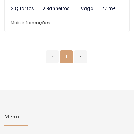
2 Quartos
2 Banheiros
1 Vaga
77 m²
Mais informações
‹
1
›
Menu