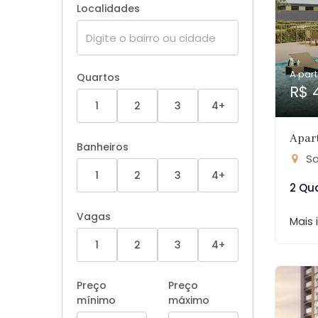
Localidades
A part
Quartos
R$ 
1
2
3
4+
Apar
Banheiros
Sa
1
2
3
4+
2 Qu
Vagas
Mais
1
2
3
4+
Preço
Preço
mínimo
máximo