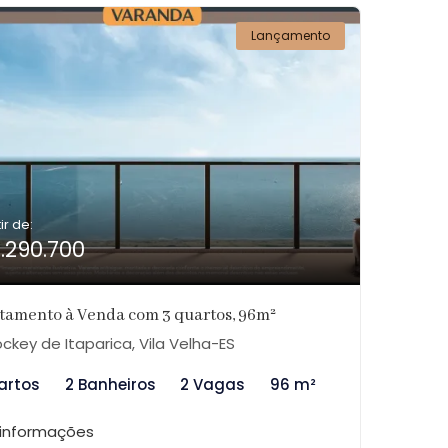
Lançamento
ir de:
1.290.700
tamento à Venda com 3 quartos, 96m²
ckey de Itaparica, Vila Velha-ES
artos
2 Banheiros
2 Vagas
96 m²
 informações