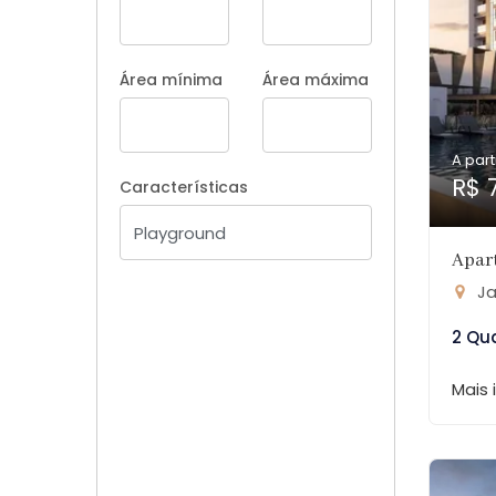
Área mínima
Área máxima
A part
R$ 
Características
Apar
Ja
2 Qu
Mais