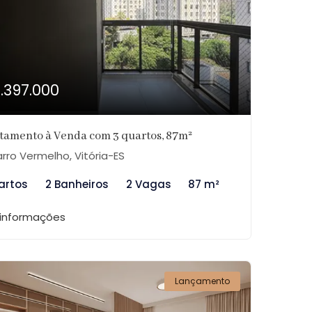
1.397.000
tamento à Venda com 3 quartos, 87m²
rro Vermelho, Vitória-ES
artos
2 Banheiros
2 Vagas
87 m²
 informações
Lançamento