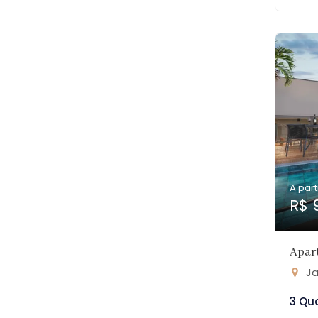
A part
R$ 
Apar
Ja
3 Qu