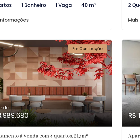
artos
1 Banheiro
1 Vaga
40 m²
2 Qu
 informações
Mais
Em Construção
ir de:
3.989.680
R$ 
tamento à Venda com 4 quartos, 213m²
Apar