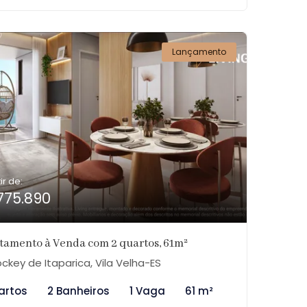
Lançamento
ir de:
775.890
tamento à Venda com 2 quartos, 61m²
ckey de Itaparica, Vila Velha-ES
artos
2 Banheiros
1 Vaga
61 m²