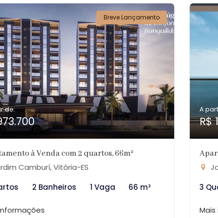
Breve Lançamento
ir de:
A part
973.700
R$ 
tamento à Venda com 2 quartos, 66m²
Apar
rdim Camburí, Vitória-ES
Jo
artos
2 Banheiros
1 Vaga
66 m²
3 Qu
 informações
Mais