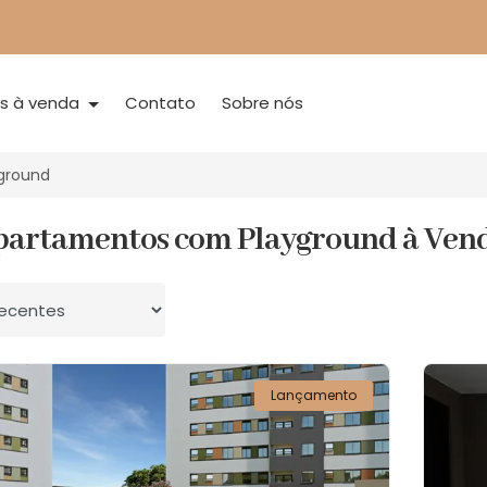
is à venda
Contato
Sobre nós
ground
partamentos com Playground à Ven
 por
Lançamento