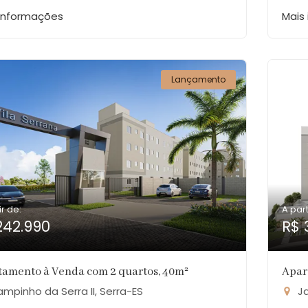
 informações
Mais
Lançamento
ir de:
A part
242.990
R$ 
tamento à Venda com 2 quartos, 40m²
Apar
mpinho da Serra II, Serra-ES
Ja