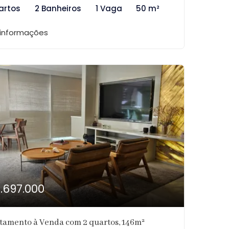
artos
2 Banheiros
1 Vaga
50 m²
 informações
1.697.000
tamento à Venda com 2 quartos, 146m²