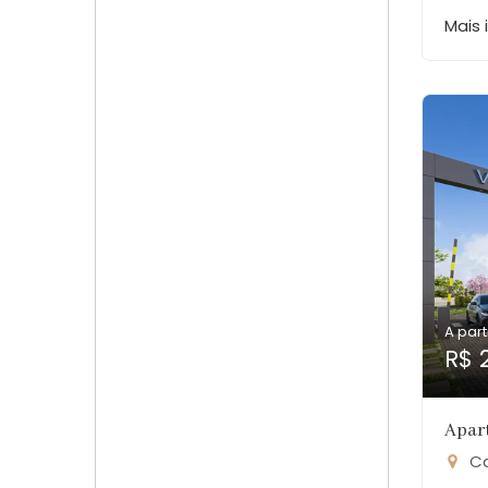
Mais
A part
R$ 
Apar
Ca