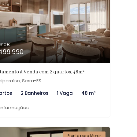
ir de:
499.990
tamento à Venda com 2 quartos, 48m²
lparaíso, Serra-ES
artos
2 Banheiros
1 Vaga
48 m²
 informações
Pronto para Morar