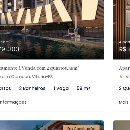
ir de:
A part
791.300
R$ 
tamento à Venda com 2 quartos, 59m²
Apar
rdim Camburí, Vitória-ES
Va
artos
2 Banheiros
1 Vaga
59 m²
2 Qu
 informações
Mais
Em Construção