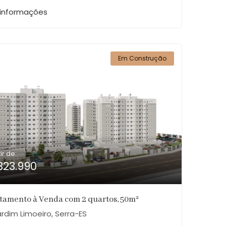
 informações
Em Construção
ir de:
323.990
tamento à Venda com 2 quartos, 50m²
rdim Limoeiro, Serra-ES