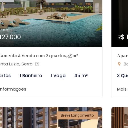
ir de:
427.000
R$ 
tamento à Venda com 2 quartos, 45m²
Apar
nta Luzia, Serra-ES
Ba
artos
1 Banheiro
1 Vaga
45 m²
3 Qu
 informações
Mais
Breve Lançamento