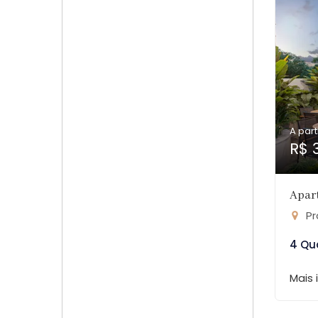
A part
R$ 3
Apar
Pr
4 Qu
Mais