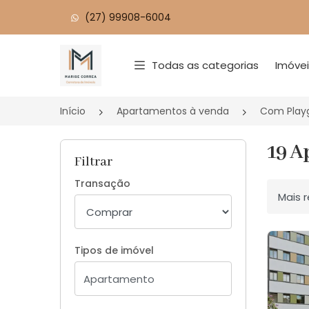
(27) 99908-6004
Página inicial
Todas as categorias
Imóve
Início
Apartamentos à venda
Com Play
19 A
Filtrar
Transação
Ordenar
Tipos de imóvel