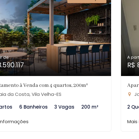
ir de:
A part
.590.117
R$ 
tamento à Venda com 4 quartos, 200m²
Apar
aia da Costa, Vila Velha-ES
Ja
artos
6 Banheiros
3 Vagas
200 m²
2 Qu
 informações
Mais