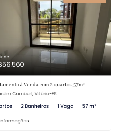
ir de:
856.560
tamento à Venda com 2 quartos, 57m²
rdim Camburí, Vitória-ES
artos
2 Banheiros
1 Vaga
57 m²
 informações