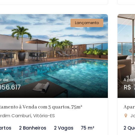
Lançamento
ir de:
A part
956.617
R$ 
tamento à Venda com 3 quartos, 75m²
Apar
rdim Camburí, Vitória-ES
Jo
artos
2 Banheiros
2 Vagas
75 m²
2 Qu