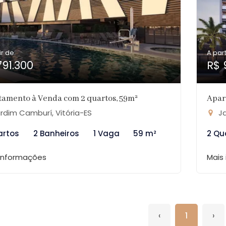
ir de:
A part
791.300
R$ 
tamento à Venda com 2 quartos, 59m²
Apar
rdim Camburí, Vitória-ES
Ja
artos
2 Banheiros
1 Vaga
59 m²
2 Qu
 informações
Mais
‹
1
›