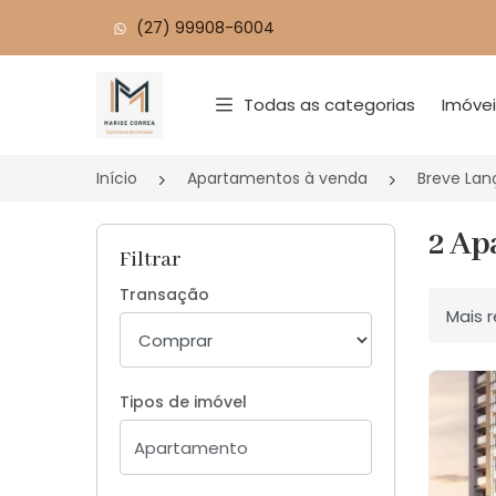
(27) 99908-6004
Página inicial
Todas as categorias
Imóve
Início
Apartamentos à venda
Breve La
2 Ap
Filtrar
Transação
Ordenar
Tipos de imóvel