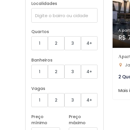
Localidades
A part
Quartos
R$ 
1
2
3
4+
Apar
Banheiros
Ja
1
2
3
4+
2 Qu
Vagas
Mais
1
2
3
4+
Preço
Preço
mínimo
máximo