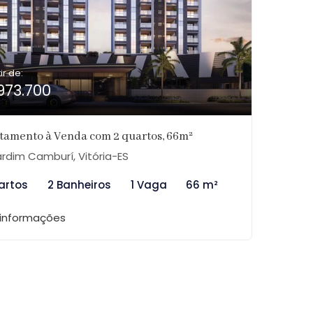
ir de:
973.700
tamento à Venda com 2 quartos, 66m²
rdim Camburí, Vitória-ES
artos
2 Banheiros
1 Vaga
66 m²
 informações