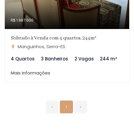
R$ 1.987.000
Sobrado à Venda com 4 quartos, 244m²
Manguinhos, Serra-ES
4 Quartos
3 Banheiros
2 Vagas
244 m²
Mais informações
‹
1
›