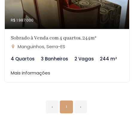
R$ 1.987.000
Sobrado à Venda com 4 quartos, 244m²
Manguinhos, Serra-ES
4 Quartos
3 Banheiros
2 Vagas
244 m²
Mais informações
‹
1
›