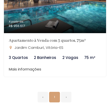
A partir de:
R$ 956.617
Apartamento à Venda com 3 quartos, 75m²
Jardim Camburí, Vitória-ES
3 Quartos
2 Banheiros
2 Vagas
75 m²
Mais informações
‹
1
›