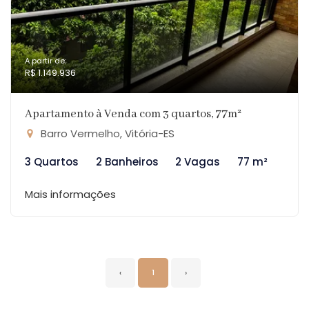
A partir de:
R$ 1.149.936
Apartamento à Venda com 3 quartos, 77m²
Barro Vermelho, Vitória-ES
3 Quartos
2 Banheiros
2 Vagas
77 m²
Mais informações
‹
1
›