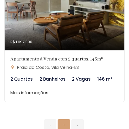
R$ 1.697.000
Apartamento à Venda com 2 quartos, 146m²
Praia da Costa, Vila Velha-ES
2 Quartos
2 Banheiros
2 Vagas
146 m²
Mais informações
‹
1
›