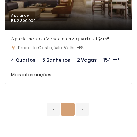
A partir de:
R$ 2.300.000
Apartamento à Venda com 4 quartos, 154m²
Praia da Costa, Vila Velha-ES
4 Quartos
5 Banheiros
2 Vagas
154 m²
Mais informações
‹
1
›