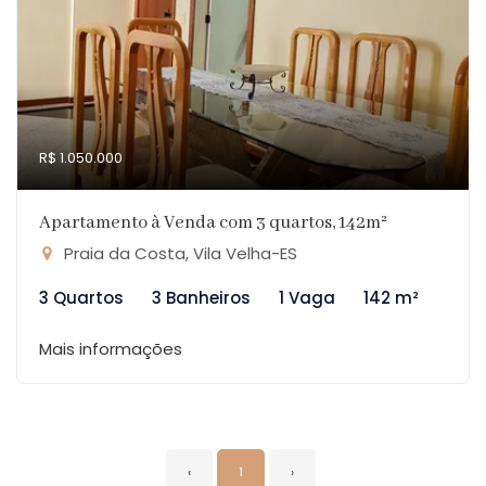
R$ 1.050.000
Apartamento à Venda com 3 quartos, 142m²
Praia da Costa, Vila Velha-ES
3 Quartos
3 Banheiros
1 Vaga
142 m²
Mais informações
‹
1
›