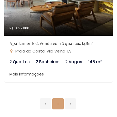
R$ 1.697.000
Apartamento à Venda com 2 quartos, 146m²
Praia da Costa, Vila Velha-ES
2 Quartos
2 Banheiros
2 Vagas
146 m²
Mais informações
‹
1
›