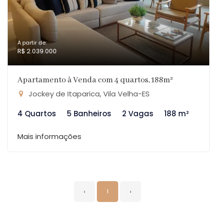
A partir de:
R$ 2.039.000
Apartamento à Venda com 4 quartos, 188m²
Jockey de Itaparica, Vila Velha-ES
4 Quartos
5 Banheiros
2 Vagas
188 m²
Mais informações
‹
1
›