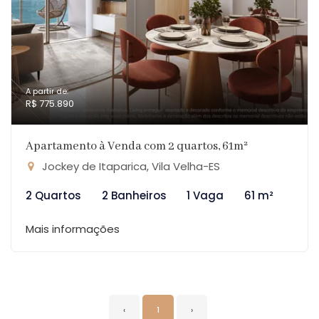
A partir de:
R$ 775.890
Apartamento à Venda com 2 quartos, 61m²
Jockey de Itaparica, Vila Velha-ES
2 Quartos
2 Banheiros
1 Vaga
61 m²
Mais informações
‹
1
›