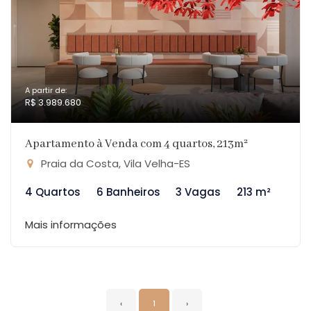
A partir de:
R$ 3.989.680
Apartamento à Venda com 4 quartos, 213m²
Praia da Costa, Vila Velha-ES
4 Quartos
6 Banheiros
3 Vagas
213 m²
Mais informações
‹
1
›