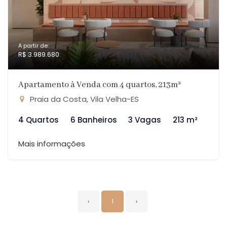
A partir de:
R$ 3.989.680
Apartamento à Venda com 4 quartos, 213m²
Praia da Costa, Vila Velha-ES
4 Quartos
6 Banheiros
3 Vagas
213 m²
Mais informações
‹
1
›