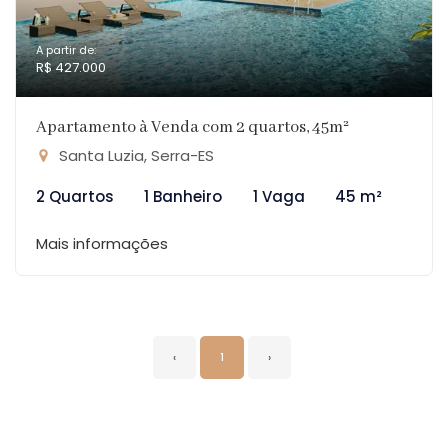
A partir de:
R$ 427.000
Apartamento à Venda com 2 quartos, 45m²
Santa Luzia, Serra-ES
2 Quartos
1 Banheiro
1 Vaga
45 m²
Mais informações
‹
1
›