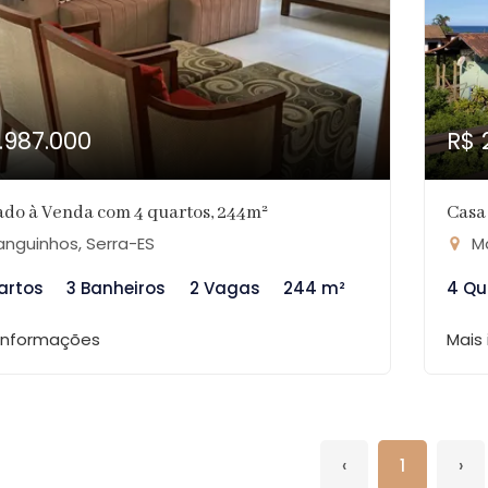
1.987.000
R$ 
do à Venda com 4 quartos, 244m²
Casa
nguinhos, Serra-ES
Ma
artos
3 Banheiros
2 Vagas
244 m²
4 Qu
 informações
Mais
‹
1
›