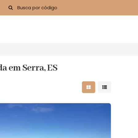
da em Serra, ES
Mostrar resultados 
Mostrar result