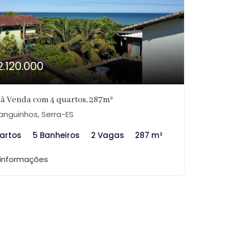
2.120.000
 à Venda com 4 quartos, 287m²
nguinhos, Serra-ES
artos
5 Banheiros
2 Vagas
287 m²
 informações