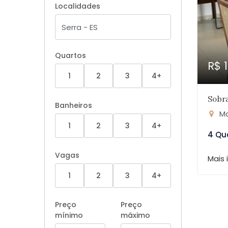
Localidades
Quartos
R$ 
1
2
3
4+
Sobra
Banheiros
Ma
1
2
3
4+
4 Qu
Vagas
Mais
1
2
3
4+
Preço
Preço
mínimo
máximo