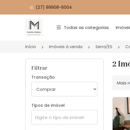
(27) 99908-6004
Página inicial
Todas as categorias
Imóve
Início
Imóveis à venda
Serra/ES
C
2 Im
Filtrar
Transação
Ordenar
Tipos de imóvel