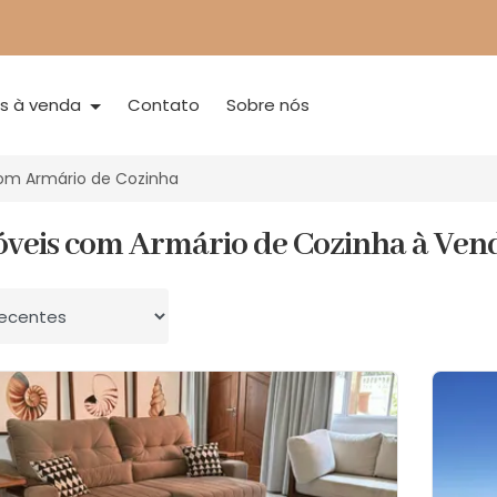
is à venda
Contato
Sobre nós
om Armário de Cozinha
óveis com Armário de Cozinha à Ven
 por