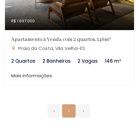
R$ 1.697.000
Apartamento à Venda com 2 quartos, 146m²
Praia da Costa, Vila Velha-ES
2 Quartos
2 Banheiros
2 Vagas
146 m²
Mais informações
‹
1
›