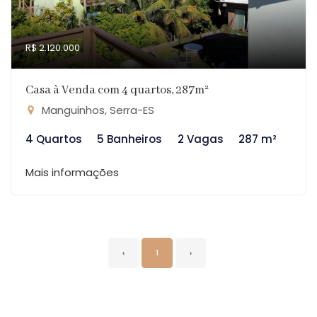
R$ 2.120.000
Casa à Venda com 4 quartos, 287m²
Manguinhos, Serra-ES
4 Quartos
5 Banheiros
2 Vagas
287 m²
Mais informações
‹
1
›