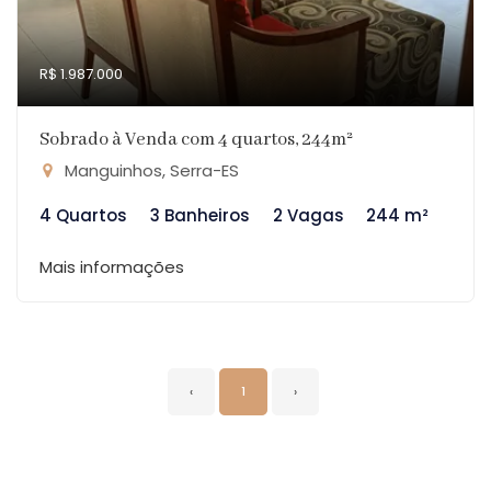
R$ 1.987.000
Sobrado à Venda com 4 quartos, 244m²
Manguinhos, Serra-ES
4 Quartos
3 Banheiros
2 Vagas
244 m²
Mais informações
‹
1
›