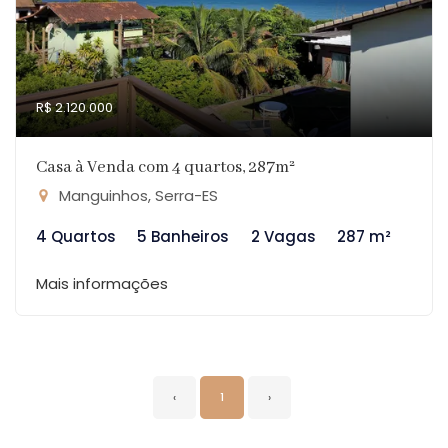
R$ 2.120.000
Casa à Venda com 4 quartos, 287m²
Manguinhos, Serra-ES
4 Quartos
5 Banheiros
2 Vagas
287 m²
Mais informações
‹
1
›