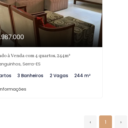
1.987.000
do à Venda com 4 quartos, 244m²
nguinhos, Serra-ES
artos
3 Banheiros
2 Vagas
244 m²
 informações
‹
1
›