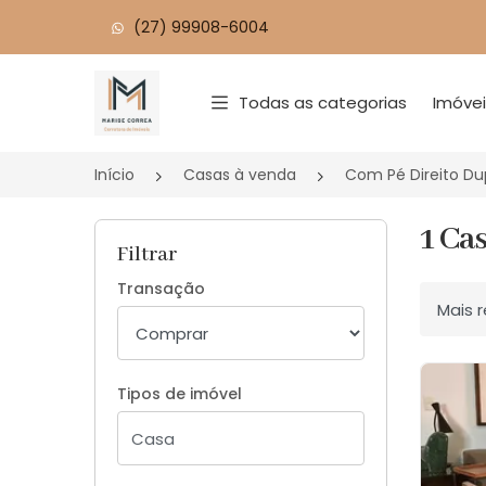
(27) 99908-6004
Página inicial
Todas as categorias
Imóve
Início
Casas à venda
Com Pé Direito Du
1 Ca
Filtrar
Transação
Ordenar
Tipos de imóvel