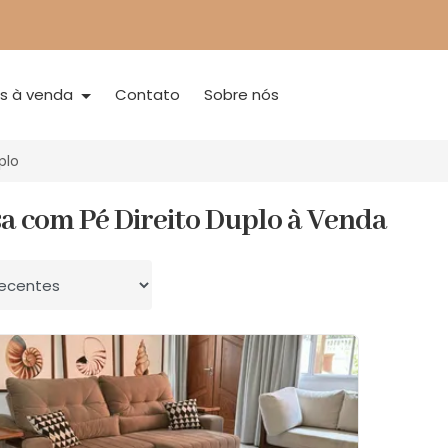
is à venda
Contato
Sobre nós
plo
sa com Pé Direito Duplo à Venda
 por