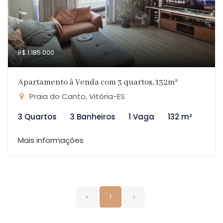
R$ 1.185.000
Apartamento à Venda com 3 quartos, 132m²
Praia do Canto, Vitória-ES
3 Quartos
3 Banheiros
1 Vaga
132 m²
Mais informações
‹
1
›