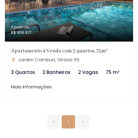
A partir de:
R$ 956.617
Apartamento à Venda com 3 quartos, 75m²
Jardim Camburí, Vitória-ES
3 Quartos
2 Banheiros
2 Vagas
75 m²
Mais informações
‹
1
›