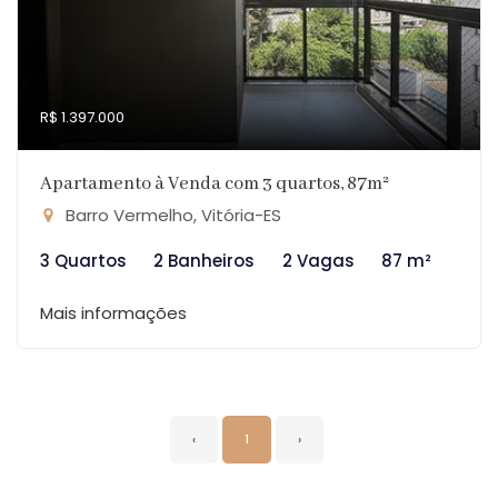
R$ 1.397.000
Apartamento à Venda com 3 quartos, 87m²
Barro Vermelho, Vitória-ES
3 Quartos
2 Banheiros
2 Vagas
87 m²
Mais informações
‹
1
›