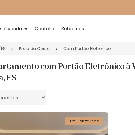
is à venda
Contato
Sobre nós
/ES
Praia da Costa
Com Portão Eletrônico
artamento com Portão Eletrônico à V
a, ES
 por
Em Construção