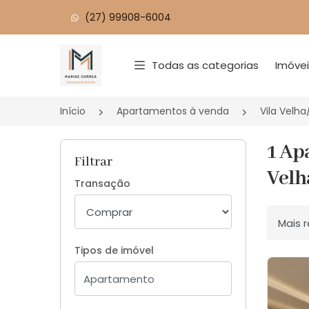
(27) 99908-6004
Página inicial
Todas as categorias
Imóve
Início
Apartamentos à venda
Vila Velha
1 Ap
Filtrar
Velh
Transação
Ordenar
Tipos de imóvel