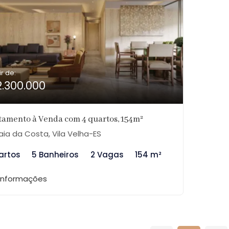
ir de:
2.300.000
amento à Venda com 4 quartos, 154m²
aia da Costa, Vila Velha-ES
artos
5 Banheiros
2 Vagas
154 m²
 informações