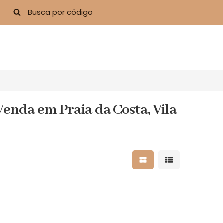
enda em Praia da Costa, Vila
Mostrar resultados 
Mostrar result