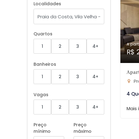
Localidades
Quartos
A part
1
2
3
4+
R$ 
Banheiros
Apart
1
2
3
4+
Pr
4 Qu
Vagas
1
2
3
4+
Mais
Preço
Preço
mínimo
máximo