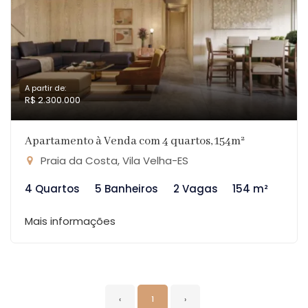
A partir de:
R$ 2.300.000
Apartamento à Venda com 4 quartos, 154m²
Praia da Costa, Vila Velha-ES
4 Quartos
5 Banheiros
2 Vagas
154 m²
Mais informações
‹
1
›