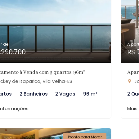
ir de:
A part
1.290.700
R$ 
tamento à Venda com 3 quartos, 96m²
Apar
ckey de Itaparica, Vila Velha-ES
Jo
artos
2 Banheiros
2 Vagas
96 m²
2 Qu
 informações
Mais
Pronto para Morar