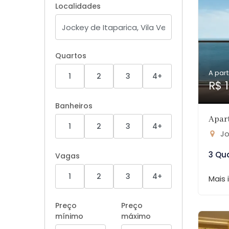
Localidades
Quartos
A part
1
2
3
4+
R$ 
Banheiros
Apar
1
2
3
4+
Jo
3 Qu
Vagas
1
2
3
4+
Mais
Preço
Preço
mínimo
máximo