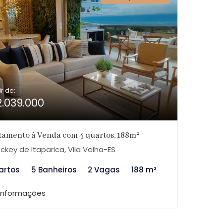
ir de:
2.039.000
tamento à Venda com 4 quartos, 188m²
ckey de Itaparica, Vila Velha-ES
artos
5 Banheiros
2 Vagas
188 m²
 informações