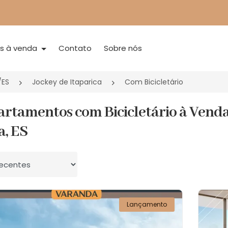
is à venda
Contato
Sobre nós
/ES
Jockey de Itaparica
Com Bicicletário
artamentos com Bicicletário à Venda 
a, ES
 por
Lançamento