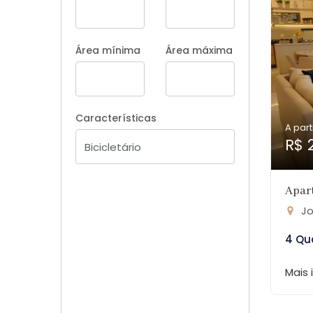
Área mínima
Área máxima
Características
A part
R$ 
Apar
Jo
4 Qu
Mais