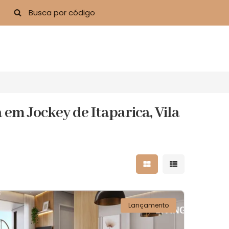
em Jockey de Itaparica, Vila
Mostrar resultados 
Mostrar result
Lançamento