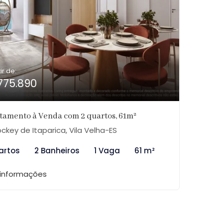
ir de:
775.890
tamento à Venda com 2 quartos, 61m²
ckey de Itaparica, Vila Velha-ES
artos
2 Banheiros
1 Vaga
61 m²
 informações