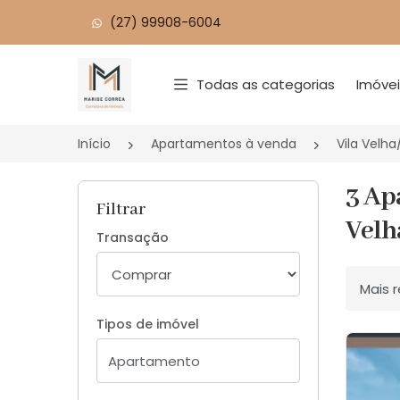
(27) 99908-6004
Página inicial
Todas as categorias
Imóve
Início
Apartamentos à venda
Vila Velha
3 Ap
Filtrar
Velh
Transação
Ordenar
Tipos de imóvel