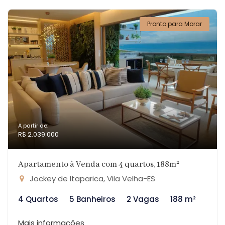
Pronto para Morar
A partir de:
R$ 2.039.000
Apartamento à Venda com 4 quartos, 188m²
Jockey de Itaparica, Vila Velha-ES
4 Quartos
5 Banheiros
2 Vagas
188 m²
Mais informações