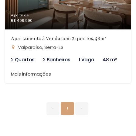
A partir de:
R$ 499.990
Apartamento à Venda com 2 quartos, 48m²
Valparaíso, Serra-ES
2 Quartos
2 Banheiros
1 Vaga
48 m²
Mais informações
‹
1
›