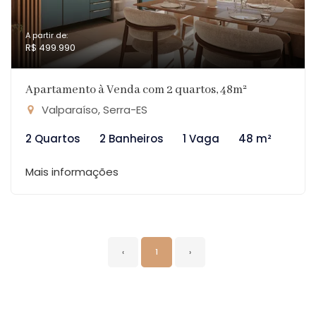
A partir de:
R$ 499.990
Apartamento à Venda com 2 quartos, 48m²
Valparaíso, Serra-ES
2 Quartos
2 Banheiros
1 Vaga
48 m²
Mais informações
‹
1
›