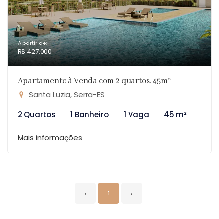
A partir de:
R$ 427.000
Apartamento à Venda com 2 quartos, 45m²
Santa Luzia, Serra-ES
2 Quartos
1 Banheiro
1 Vaga
45 m²
Mais informações
‹
1
›