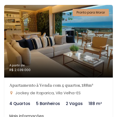
Pronto para Morar
A partir de:
R$ 2.039.000
Apartamento à Venda com 4 quartos, 188m²
Jockey de Itaparica, Vila Velha-ES
4 Quartos
5 Banheiros
2 Vagas
188 m²
Mais informações